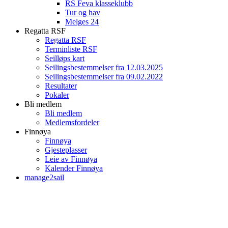
RS Feva klasseklubb
Tur og hav
Melges 24
Regatta RSF
Regatta RSF
Terminliste RSF
Seilløps kart
Seilingsbestemmelser fra 12.03.2025
Seilingsbestemmelser fra 09.02.2022
Resultater
Pokaler
Bli medlem
Bli medlem
Medlemsfordeler
Finnøya
Finnøya
Gjesteplasser
Leie av Finnøya
Kalender Finnøya
manage2sail