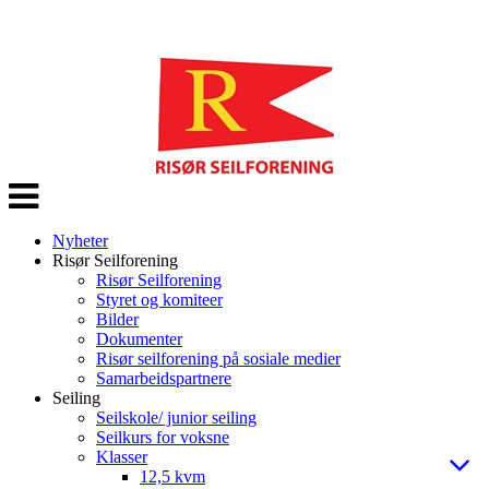
Veksle
navigasjon
Nyheter
Risør Seilforening
Risør Seilforening
Styret og komiteer
Bilder
Dokumenter
Risør seilforening på sosiale medier
Samarbeidspartnere
Seiling
Seilskole/ junior seiling
Seilkurs for voksne
Klasser
12,5 kvm