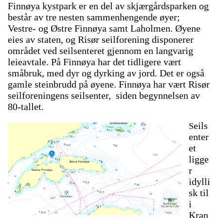
Finnøya kystpark er en del av skjærgårdsparken og
består av tre nesten sammenhengende øyer;
Vestre- og Østre Finnøya samt Laholmen. Øyene
eies av staten, og Risør seilforening disponerer
området ved seilsenteret gjennom en langvarig
leieavtale. På Finnøya har det tidligere vært
småbruk, med dyr og dyrking av jord. Det er også
gamle steinbrudd på øyene. Finnøya har vært Risør
seilforeningens seilsenter, siden begynnelsen av
80-tallet.
eils
S
enter
et
ligge
r
idylli
sk til
i
Kran