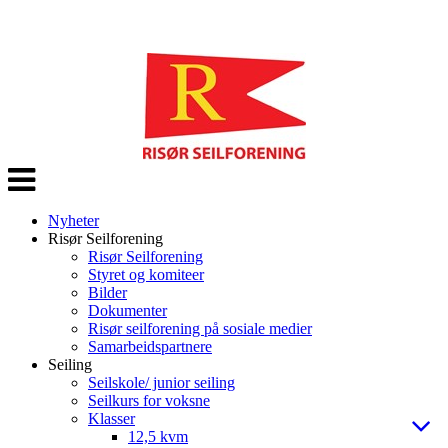
Veksle
navigasjon
Nyheter
Risør Seilforening
Risør Seilforening
Styret og komiteer
Bilder
Dokumenter
Risør seilforening på sosiale medier
Samarbeidspartnere
Seiling
Seilskole/ junior seiling
Seilkurs for voksne
Klasser
12,5 kvm