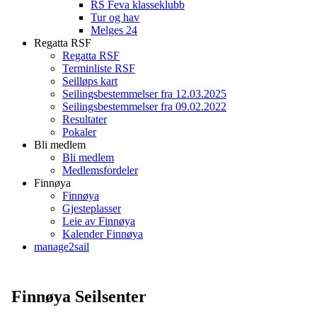
RS Feva klasseklubb
Tur og hav
Melges 24
Regatta RSF
Regatta RSF
Terminliste RSF
Seilløps kart
Seilingsbestemmelser fra 12.03.2025
Seilingsbestemmelser fra 09.02.2022
Resultater
Pokaler
Bli medlem
Bli medlem
Medlemsfordeler
Finnøya
Finnøya
Gjesteplasser
Leie av Finnøya
Kalender Finnøya
manage2sail
Finnøya Seilsenter