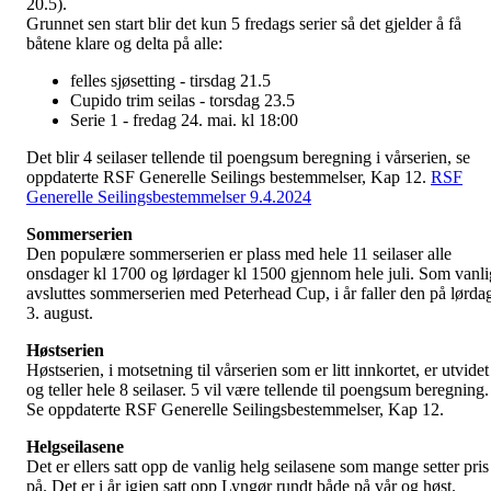
20.5).
Grunnet sen start blir det kun 5 fredags serier så det gjelder å få
båtene klare og delta på alle:
felles sjøsetting - tirsdag 21.5
Cupido trim seilas - torsdag 23.5
Serie 1 - fredag 24. mai. kl 18:00
Det blir 4 seilaser tellende til poengsum beregning i vårserien, se
oppdaterte RSF Generelle Seilings bestemmelser, Kap 12.
RSF
Generelle Seilingsbestemmelser 9.4.2024
Sommerserien
Den populære sommerserien er plass med hele 11 seilaser alle
onsdager kl 1700 og lørdager kl 1500 gjennom hele juli. Som vanli
avsluttes sommerserien med Peterhead Cup, i år faller den på lørda
3. august.
Høstserien
Høstserien, i motsetning til vårserien som er litt innkortet, er utvidet
og teller hele 8 seilaser. 5 vil være tellende til poengsum beregning.
Se oppdaterte RSF Generelle Seilingsbestemmelser, Kap 12.
Helgseilasene
Det er ellers satt opp de vanlig helg seilasene som mange setter pris
på. Det er i år igjen satt opp Lyngør rundt både på vår og høst.