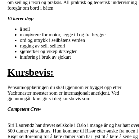
om seiling i teori og praksis. All praktisk og teoretisk undervisning
foregår om bord i båten.
Vi lærer deg:
å seil
manøvrere for motor, legge til og fra brygge
ord og uttrykk i seilbåtens verden
rigging av seil, seilteori
sjømerker og vikepliktsregler
innføring i bruk av sjøkart
Kursbevis:
Pensum/opplæringen du skal igjennom er bygget opp etter
Yachtmaster mønster som er internasjonalt anerkjent. Ved
gjennomgått kurs gir vi deg kursbevis som
Competent Crew
Siri Laurendz har drevet seilskole i Oslo i mange år og har hatt ove
500 damer på seilkurs. Hun kommer til Risør etter ønske fra noen i
Risør seilforening for å lære damer som har lyst til å lære å seile og