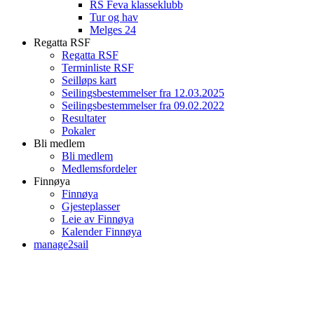
RS Feva klasseklubb
Tur og hav
Melges 24
Regatta RSF
Regatta RSF
Terminliste RSF
Seilløps kart
Seilingsbestemmelser fra 12.03.2025
Seilingsbestemmelser fra 09.02.2022
Resultater
Pokaler
Bli medlem
Bli medlem
Medlemsfordeler
Finnøya
Finnøya
Gjesteplasser
Leie av Finnøya
Kalender Finnøya
manage2sail