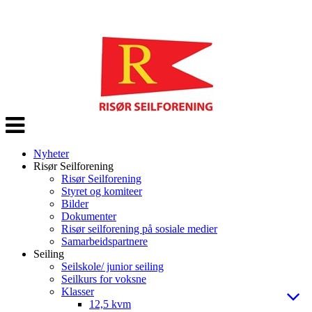
Veksle
navigasjon
Nyheter
Risør Seilforening
Risør Seilforening
Styret og komiteer
Bilder
Dokumenter
Risør seilforening på sosiale medier
Samarbeidspartnere
Seiling
Seilskole/ junior seiling
Seilkurs for voksne
Klasser
12,5 kvm