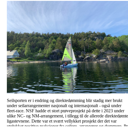
Seilsporten er i endring og direktedømming blir stadig mer brukt
under seilarrangementer nasjonalt og internasjonalt - også under
fleet-race. NSF hadde et stort prøveprosjekt på dette i 2023 under
ulike NC- og NM-arrangement, i tillegg til de allerede direktedømt
ligastevnene. Dette var et svært vellykket prosjekt der det var
utelukket positive reaksjoner fra seilere, arrangører og dommere. Pr