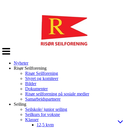
Veksle
navigasjon
Nyheter
Risør Seilforening
Risør Seilforening
Styret og komiteer
Bilder
Dokumenter
Risør seilforening på sosiale medier
Samarbeidspartnere
Seiling
Seilskole/ junior seiling
Seilkurs for voksne
Klasser
12,5 kvm