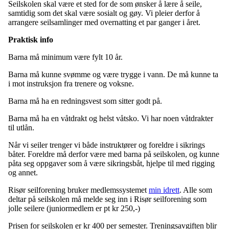
Seilskolen skal være et sted for de som ønsker å lære å seile,
samtidig som det skal være sosialt og gøy. Vi pleier derfor å
arrangere seilsamlinger med overnatting et par ganger i året.
Praktisk info
Barna må minimum være fylt 10 år.
Barna må kunne svømme og være trygge i vann. De må kunne ta
i mot instruksjon fra trenere og voksne.
Barna må ha en redningsvest som sitter godt på.
Barna må ha en våtdrakt og helst våtsko. Vi har noen våtdrakter
til utlån.
Når vi seiler trenger vi både instruktører og foreldre i sikrings
båter. Foreldre må derfor være med barna på seilskolen, og kunne
påta seg oppgaver som å være sikringsbåt, hjelpe til med rigging
og annet.
Risør seilforening bruker medlemssystemet
min idrett
. Alle som
deltar på seilskolen må melde seg inn i Risør seilforening som
jolle seilere (juniormedlem er pt kr 250,-)
Prisen for seilskolen er kr 400 per semester. Treningsavgiften blir