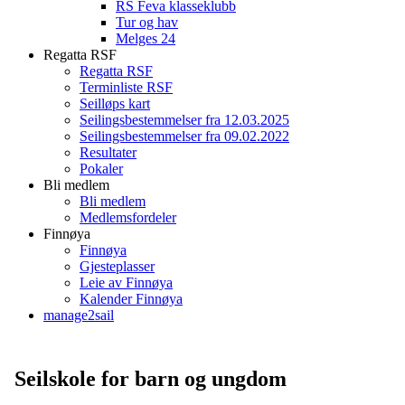
RS Feva klasseklubb
Tur og hav
Melges 24
Regatta RSF
Regatta RSF
Terminliste RSF
Seilløps kart
Seilingsbestemmelser fra 12.03.2025
Seilingsbestemmelser fra 09.02.2022
Resultater
Pokaler
Bli medlem
Bli medlem
Medlemsfordeler
Finnøya
Finnøya
Gjesteplasser
Leie av Finnøya
Kalender Finnøya
manage2sail
Seilskole for barn og ungdom