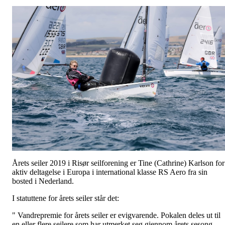
Årets seiler 2019 i Risør seilforening er Tine (Cathrine) Karlson for
aktiv deltagelse i Europa i international klasse RS Aero fra sin
bosted i Nederland.
I statuttene for årets seiler står det:
" Vandrepremie for årets seiler er evigvarende. Pokalen deles ut til
en eller flere seilere som har utmerket seg gjennom årets sesong.