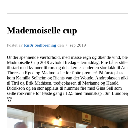
Mademoiselle cup
Postet av
Risør Seilforening
den
7. sep 2019
Under spennende værforhold, med masse regn og økende vind, ble
Madmoiselle Cup 2019 avholdt fredag ettermiddag. Fire båter stilte
til start med kvinner til rors og deltakerne sender en stor takk til Au
Thoresen Røed og Madmoiselle for flotte premier! På førsteplass
kom Kamilla Solheim og Rients van der Woude. Andreplassen gik
til Tiril og Erik Mathisen, tredjeplassen til Marianne og Harald
Didrikson og en stor applaus til nummer fire med Gina Sell som
seilte rorkvinne for første gang i 12,5 med mannskap Jørn Lundber
🏆