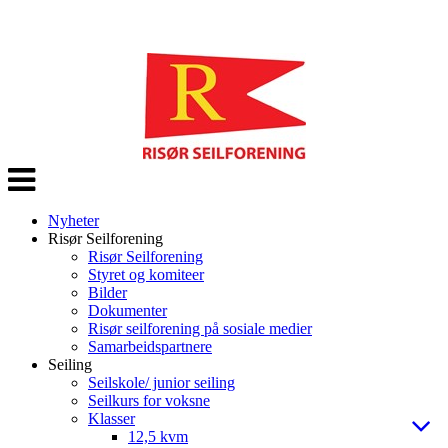
Veksle
navigasjon
Nyheter
Risør Seilforening
Risør Seilforening
Styret og komiteer
Bilder
Dokumenter
Risør seilforening på sosiale medier
Samarbeidspartnere
Seiling
Seilskole/ junior seiling
Seilkurs for voksne
Klasser
12,5 kvm