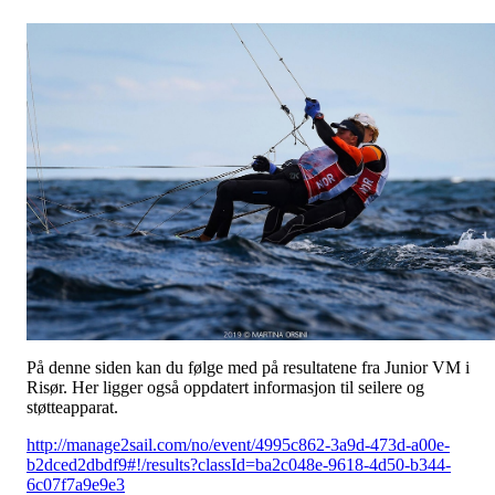
På denne siden kan du følge med på resultatene fra Junior VM i
Risør. Her ligger også oppdatert informasjon til seilere og
støtteapparat.
http://manage2sail.com/no/event/4995c862-3a9d-473d-a00e-
b2dced2dbdf9#!/results?classId=ba2c048e-9618-4d50-b344-
6c07f7a9e9e3