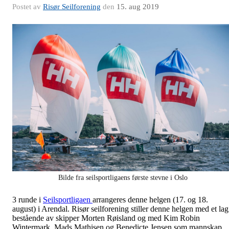
Postet av
Risør Seilforening
den
15. aug 2019
Bilde fra seilsportligaens første stevne i Oslo
3 runde i
Seilsportligaen
arrangeres denne helgen (17. og 18.
august) i Arendal. Risør seilforening stiller denne helgen med et lag
bestående av skipper Morten Røisland og med Kim Robin
Wintermark, Mads Mathisen og Benedicte Jensen som mannskap.