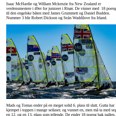
Isaac McHardie og William Mckenzie fra New Zealand er
verdensmestere i 49er for juniorer i Risør. De vinner med 18 poen
til den engelske båten med James Grummett og Daniel Budden.
Nummer 3 blir Robert Dickson og Seán Waddilove fra Irland.
Mads og Tomas ender på en meget solid 6. plass til slutt. Gutta har
kjempet i toppen i mange seilaser, og vunnet en, men må ta med se
en 12. og en 13. plass som tellende. De ender 18 poeng bak pallen.