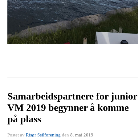
Samarbeidspartnere for junior
VM 2019 begynner å komme
på plass
Postet av
Risør Seilforening
den
8. mai 2019