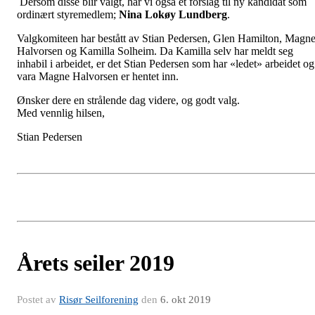
Dersom disse blir valgt, har vi også et forslag til ny kandidat som
ordinært styremedlem;
Nina Lokøy Lundberg
.
Valgkomiteen har bestått av Stian Pedersen, Glen Hamilton, Magn
Halvorsen og Kamilla Solheim. Da Kamilla selv har meldt seg
inhabil i arbeidet, er det Stian Pedersen som har «ledet» arbeidet og
vara Magne Halvorsen er hentet inn.
Ønsker dere en strålende dag videre, og godt valg.
Med vennlig hilsen,
Stian Pedersen
Årets seiler 2019
Postet av
Risør Seilforening
den
6. okt 2019