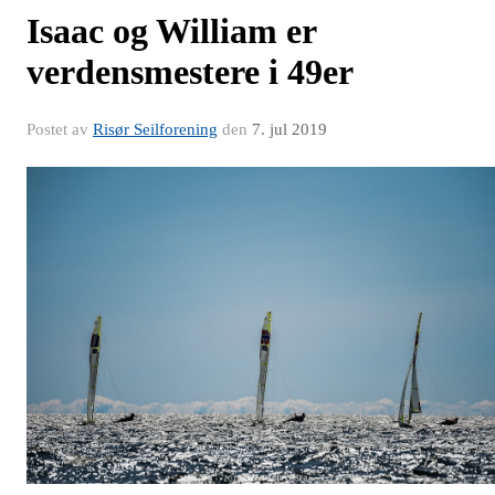
Isaac og William er
verdensmestere i 49er
Postet av
Risør Seilforening
den
7. jul 2019