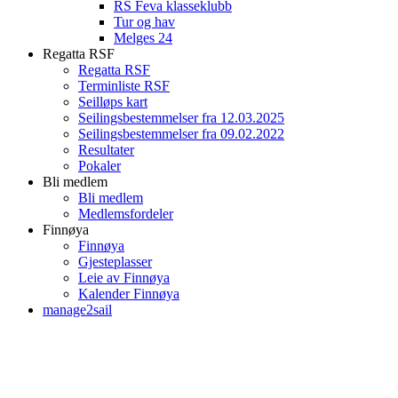
RS Feva klasseklubb
Tur og hav
Melges 24
Regatta RSF
Regatta RSF
Terminliste RSF
Seilløps kart
Seilingsbestemmelser fra 12.03.2025
Seilingsbestemmelser fra 09.02.2022
Resultater
Pokaler
Bli medlem
Bli medlem
Medlemsfordeler
Finnøya
Finnøya
Gjesteplasser
Leie av Finnøya
Kalender Finnøya
manage2sail