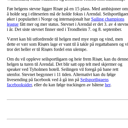
Før helgens stevne ligger Risør på en 15 plass. Med ambisjoner om
å holde seg i eliteserien må de holde fokus i Arendal. Seilsportligae
øker i popularitet i Norge og internasjonalt har
Sailing champions
league
fått mer og mer status. Stevnet i Arendal er det 3. av 4 stevn
i år. Det siste stevnet finner sted i Trondheim 7. og 8. september.
Været kan bli utfordrende til helgen med mye regn og vind, men
dette er vær som Risørs lage er vant til å takle på regattabanen og v
tror det heller er til Risørs fordel enn ulempe.
Om du vil oppleve seilsportligaen og heie frem Risør, kan du denn
helgen ta turen til Arendal. Det blir satt opp telt med skjermer og
speaker ved Tyholmen hotell. Seilingen vil foregå på bane rett
utenfor. Stevnet begynner i 11 tiden. Alternativt kan du følge
livesending på facebook ved å gå inn på
Seilsportligaens
facebooksider
, eller du kan følge trackingen av båtene
her
.