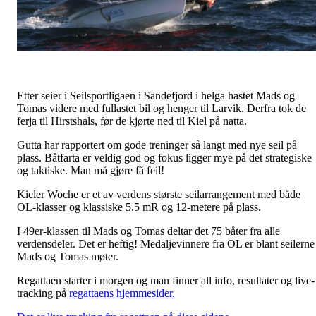
Etter seier i Seilsportligaen i Sandefjord i helga hastet Mads og
Tomas videre med fullastet bil og henger til Larvik. Derfra tok de
ferja til Hirstshals, før de kjørte ned til Kiel på natta.
Gutta har rapportert om gode treninger så langt med nye seil på
plass. Båtfarta er veldig god og fokus ligger mye på det strategiske
og taktiske. Man må gjøre få feil!
Kieler Woche er et av verdens største seilarrangement med både
OL-klasser og klassiske 5.5 mR og 12-metere på plass.
I 49er-klassen til Mads og Tomas deltar det 75 båter fra alle
verdensdeler. Det er heftig! Medaljevinnere fra OL er blant seilerne
Mads og Tomas møter.
Regattaen starter i morgen og man finner all info, resultater og live-
tracking på
regattaens hjemmesider.