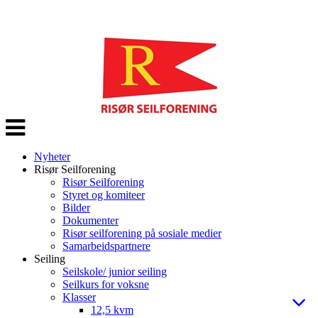
Veksle
navigasjon
Nyheter
Risør Seilforening
Risør Seilforening
Styret og komiteer
Bilder
Dokumenter
Risør seilforening på sosiale medier
Samarbeidspartnere
Seiling
Seilskole/ junior seiling
Seilkurs for voksne
Klasser
12,5 kvm