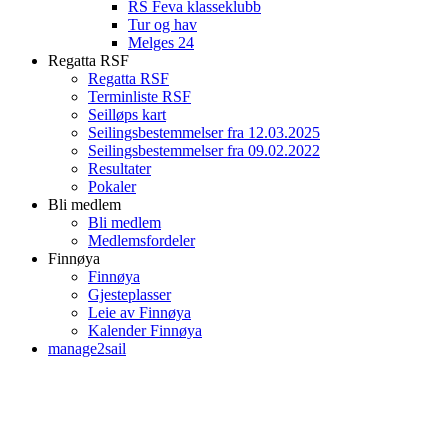
RS Feva klasseklubb
Tur og hav
Melges 24
Regatta RSF
Regatta RSF
Terminliste RSF
Seilløps kart
Seilingsbestemmelser fra 12.03.2025
Seilingsbestemmelser fra 09.02.2022
Resultater
Pokaler
Bli medlem
Bli medlem
Medlemsfordeler
Finnøya
Finnøya
Gjesteplasser
Leie av Finnøya
Kalender Finnøya
manage2sail