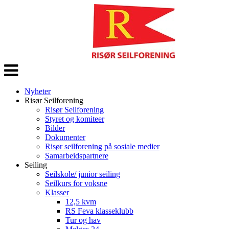
Veksle
navigasjon
Nyheter
Risør Seilforening
Risør Seilforening
Styret og komiteer
Bilder
Dokumenter
Risør seilforening på sosiale medier
Samarbeidspartnere
Seiling
Seilskole/ junior seiling
Seilkurs for voksne
Klasser
12,5 kvm
RS Feva klasseklubb
Tur og hav