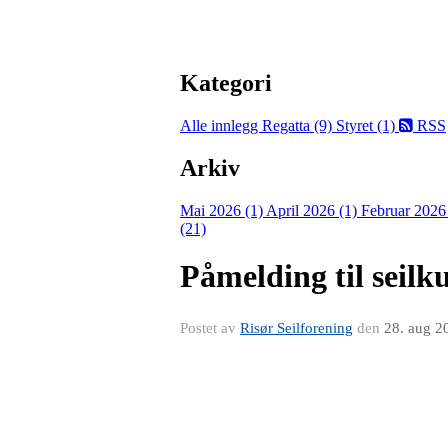
Kategori
Alle innlegg
Regatta (9)
Styret (1)
RSS
Arkiv
Mai 2026 (1)
April 2026 (1)
Februar 2026
(21)
Påmelding til seilk
Postet av
Risør Seilforening
den
28. aug 2