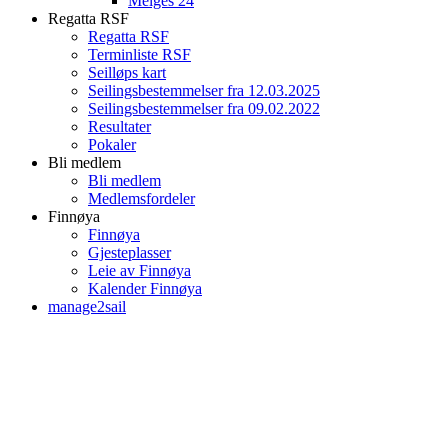
Melges 24
Regatta RSF
Regatta RSF
Terminliste RSF
Seilløps kart
Seilingsbestemmelser fra 12.03.2025
Seilingsbestemmelser fra 09.02.2022
Resultater
Pokaler
Bli medlem
Bli medlem
Medlemsfordeler
Finnøya
Finnøya
Gjesteplasser
Leie av Finnøya
Kalender Finnøya
manage2sail