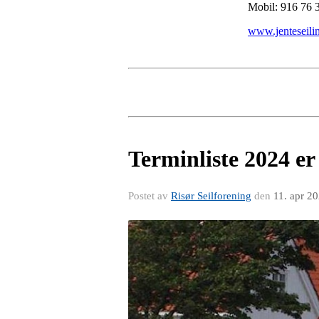
Mobil: 916 76 3
www.jenteseili
Terminliste 2024 er 
Postet av
Risør Seilforening
den
11. apr 2