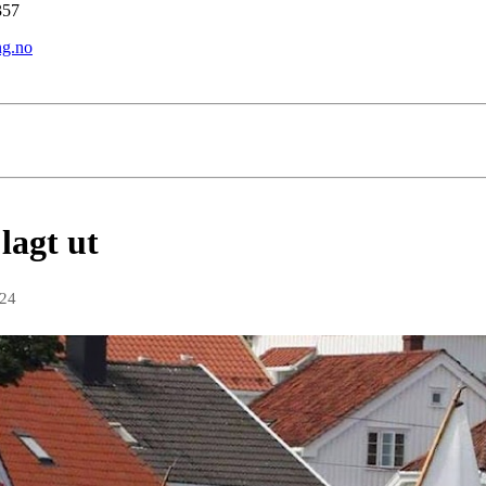
57
ng.no
lagt ut
024