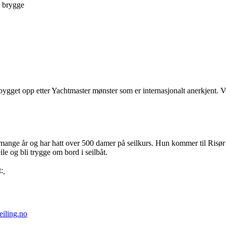
a brygge
gget opp etter Yachtmaster mønster som er internasjonalt anerkjent. V
 mange år og har hatt over 500 damer på seilkurs. Hun kommer til Risør 
ile og bli trygge om bord i seilbåt.
:
eiling.no