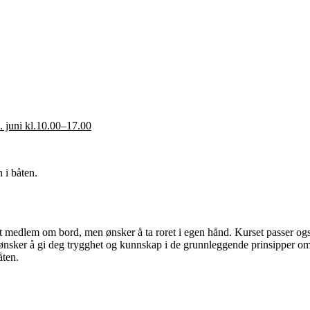
. juni kl.10.00–17.00
 i båten.
t medlem om bord, men ønsker å ta roret i egen hånd. Kurset passer også
ønsker å gi deg trygghet og kunnskap i de grunnleggende prinsipper om s
åten.