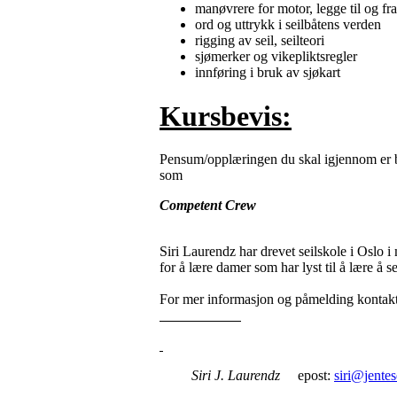
manøvrere for motor, legge til og fr
ord og uttrykk i seilbåtens verden
rigging av seil, seilteori
sjømerker og vikepliktsregler
innføring i bruk av sjøkart
Kursbevis:
Pensum/opplæringen du skal igjennom er by
som
Competent Crew
Siri Laurendz har drevet seilskole i Oslo i
for å lære damer som har lyst til å lære å se
For mer informasjon og påmelding kontakt
Siri J. Laurendz
epost:
siri@jentes