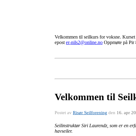
Velkommen til seilkurs for voksne. Kurset 
epost
er-nils2@online.no
Oppmøte på Pir 8
Velkommen til Seilk
Postet av
Risør Seilforening
den
16. apr 2
Seilinstruktør Siri Laurendz, som er en erf
havseiler.