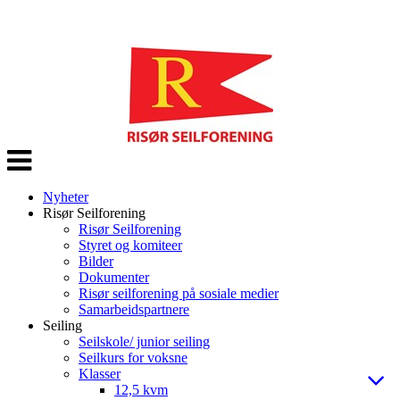
Veksle
navigasjon
Nyheter
Risør Seilforening
Risør Seilforening
Styret og komiteer
Bilder
Dokumenter
Risør seilforening på sosiale medier
Samarbeidspartnere
Seiling
Seilskole/ junior seiling
Seilkurs for voksne
Klasser
12,5 kvm