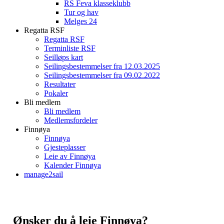
RS Feva klasseklubb
Tur og hav
Melges 24
Regatta RSF
Regatta RSF
Terminliste RSF
Seilløps kart
Seilingsbestemmelser fra 12.03.2025
Seilingsbestemmelser fra 09.02.2022
Resultater
Pokaler
Bli medlem
Bli medlem
Medlemsfordeler
Finnøya
Finnøya
Gjesteplasser
Leie av Finnøya
Kalender Finnøya
manage2sail
Ønsker du å leie Finnøya?