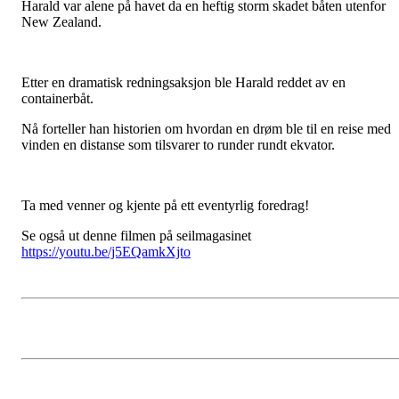
Harald var alene på havet da en heftig storm skadet båten utenfor
New Zealand.
Etter en dramatisk redningsaksjon ble Harald reddet av en
containerbåt.
Nå forteller han historien om hvordan en drøm ble til en reise med
vinden en distanse som tilsvarer to runder rundt ekvator.
Ta med venner og kjente på ett eventyrlig foredrag!
Se også ut denne filmen på seilmagasinet
https://youtu.be/j5EQamkXjto