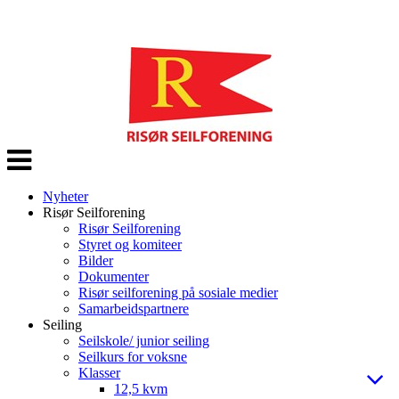
Veksle
navigasjon
Nyheter
Risør Seilforening
Risør Seilforening
Styret og komiteer
Bilder
Dokumenter
Risør seilforening på sosiale medier
Samarbeidspartnere
Seiling
Seilskole/ junior seiling
Seilkurs for voksne
Klasser
12,5 kvm