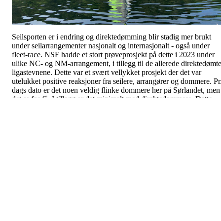
Seilsporten er i endring og direktedømming blir stadig mer brukt
under seilarrangementer nasjonalt og internasjonalt - også under
fleet-race. NSF hadde et stort prøveprosjekt på dette i 2023 under
ulike NC- og NM-arrangement, i tillegg til de allerede direktedømt
ligastevnene. Dette var et svært vellykket prosjekt der det var
utelukket positive reaksjoner fra seilere, arrangører og dommere. Pr
dags dato er det noen veldig flinke dommere her på Sørlandet, men
det er for få. I tillegg er det minimalt med direktedommere. Dette
gjør at vi mangler dommer-kompetanse. I tillegg er det større
kostnader ifm. arrangementer da det må dekkes reise- og bo-
kostnader for tilreisende dommere. Vi trenger et dommerløft for
regionen og det får vi til sammen i år. Sørlandscup 2 i Lillesand 8.-
juni blir årets viktigste regatta på Sørlandet. Da vil vi i samarbeid
med NSF arrangere den praktiske delen av bane -og direktedomme
kurs.