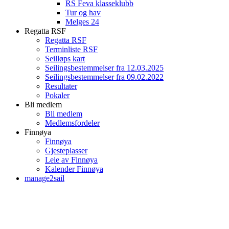
RS Feva klasseklubb
Tur og hav
Melges 24
Regatta RSF
Regatta RSF
Terminliste RSF
Seilløps kart
Seilingsbestemmelser fra 12.03.2025
Seilingsbestemmelser fra 09.02.2022
Resultater
Pokaler
Bli medlem
Bli medlem
Medlemsfordeler
Finnøya
Finnøya
Gjesteplasser
Leie av Finnøya
Kalender Finnøya
manage2sail