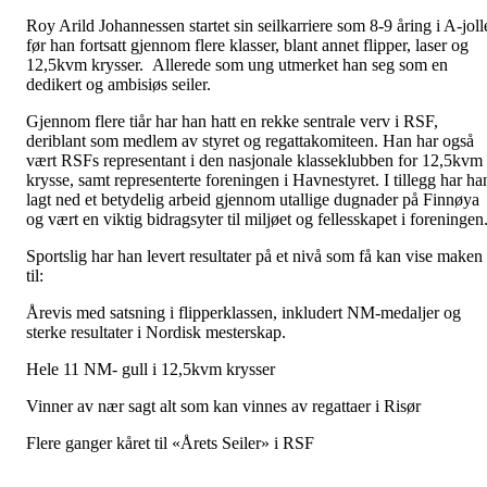
Roy Arild Johannessen startet sin seilkarriere som 8-9 åring i A-joll
før han fortsatt gjennom flere klasser, blant annet flipper, laser og
12,5kvm krysser. Allerede som ung utmerket han seg som en
dedikert og ambisiøs seiler.
Gjennom flere tiår har han hatt en rekke sentrale verv i RSF,
deriblant som medlem av styret og regattakomiteen. Han har også
vært RSFs representant i den nasjonale klasseklubben for 12,5kvm
krysse, samt representerte foreningen i Havnestyret. I tillegg har ha
lagt ned et betydelig arbeid gjennom utallige dugnader på Finnøya
og vært en viktig bidragsyter til miljøet og fellesskapet i foreningen
Sportslig har han levert resultater på et nivå som få kan vise maken
til:
Årevis med satsning i flipperklassen, inkludert NM-medaljer og
sterke resultater i Nordisk mesterskap.
Hele 11 NM- gull i 12,5kvm krysser
Vinner av nær sagt alt som kan vinnes av regattaer i Risør
Flere ganger kåret til «Årets Seiler» i RSF