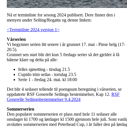
Nå er terminliste for sesong 2024 publisert. Dere finner den i
menyen under Seiling/Regatta og denne linken:
<Terminliste 2024 versjon 1>
Vårserien
Vi begynner serien litt senere i år grunnet 17. mai - Pinse helg (17-
20.5).
Grunnet sen start blir det kun 5 fredags serier så det gjelder å få
båtene klare og delta på alle:
felles sjøsetting - tirsdag 21.5
Cupido trim seilas - torsdag 23.5
Serie 1 - fredag 24. mai. kl 18:00
Det blir 4 seilaser tellende til poengsum beregning i vårserien, se
oppdaterte RSF Generelle Seilings bestemmelser, Kap 12.
RSF
Generelle Seilingsbestemmelser 9.4.2024
Sommerserien
Den populære sommerserien er plass med hele 11 seilaser alle
onsdager kl 1700 og lørdager kl 1500 gjennom hele juli. Som vanli
avsluttes sommerserien med Peterhead Cup, i år faller den på lørda