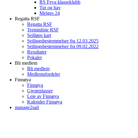
RS Feva klasseklubb
Tur og hav
Melges 24
Regatta RSF
Regatta RSF
Terminliste RSF
Seilløps kart
Seilingsbestemmelser fra 12.03.2025
Seilingsbestemmelser fra 09.02.2022
Resultater
Pokaler
Bli medlem
Bli medlem
Medlemsfordeler
Finnøya
Finnøya
Gjesteplasser
Leie av Finnøya
Kalender Finnøya
manage2sail