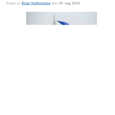
Postet av
Risør Seilforening
den
28. aug 2024
Velkommen til seilkurs for voksne. Kurset er på fem
undervisningskvelder. Påmelding til Erik Nilsen innen 1 september
2024 på tlf 924 59 710 eller epost
er-nils2@online.no
Oppmøte på
Pir 8 (brygga utenfor Buene). Se mer informasjon på
Seilkurs for
voksne