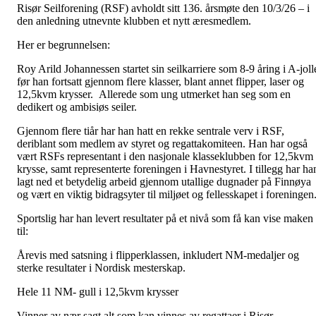
Risør Seilforening (RSF) avholdt sitt 136. årsmøte den 10/3/26 – i
den anledning utnevnte klubben et nytt æresmedlem.
Her er begrunnelsen:
Roy Arild Johannessen startet sin seilkarriere som 8-9 åring i A-joll
før han fortsatt gjennom flere klasser, blant annet flipper, laser og
12,5kvm krysser. Allerede som ung utmerket han seg som en
dedikert og ambisiøs seiler.
Gjennom flere tiår har han hatt en rekke sentrale verv i RSF,
deriblant som medlem av styret og regattakomiteen. Han har også
vært RSFs representant i den nasjonale klasseklubben for 12,5kvm
krysse, samt representerte foreningen i Havnestyret. I tillegg har ha
lagt ned et betydelig arbeid gjennom utallige dugnader på Finnøya
og vært en viktig bidragsyter til miljøet og fellesskapet i foreningen
Sportslig har han levert resultater på et nivå som få kan vise maken
til:
Årevis med satsning i flipperklassen, inkludert NM-medaljer og
sterke resultater i Nordisk mesterskap.
Hele 11 NM- gull i 12,5kvm krysser
Vinner av nær sagt alt som kan vinnes av regattaer i Risør