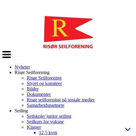
Veksle
navigasjon
Nyheter
Risør Seilforening
Risør Seilforening
Styret og komiteer
Bilder
Dokumenter
Risør seilforening på sosiale medier
Samarbeidspartnere
Seiling
Seilskole/ junior seiling
Seilkurs for voksne
Klasser
12,5 kvm